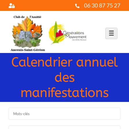
Passer
06 30 87 75 27
au
contenu
☰
Calendrier annuel
des
manifestations