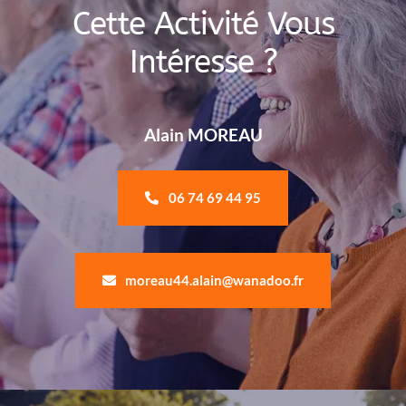
Cette Activité Vous
Intéresse ?
Alain MOREAU
06 74 69 44 95
moreau44.alain@wanadoo.fr