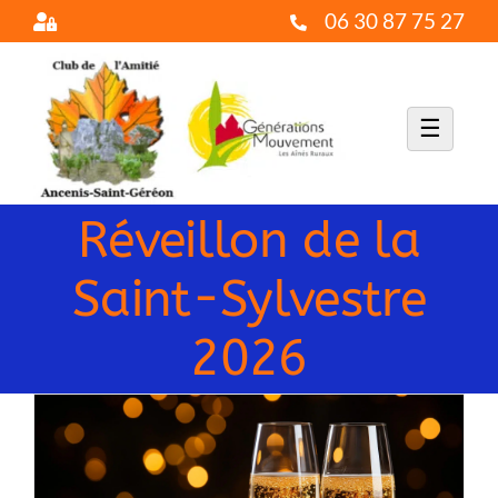
Passer
06 30 87 75 27
au
contenu
☰
Réveillon de la
Saint-Sylvestre
2026
Voir
l'image
agrandie