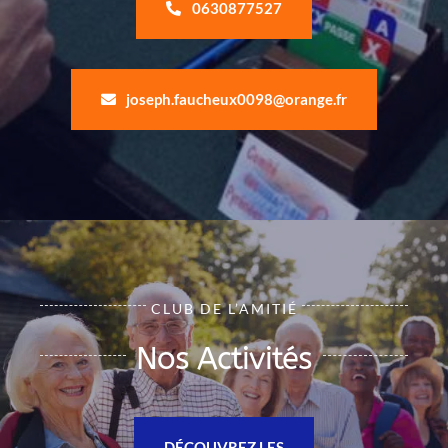
0630877527
joseph.faucheux0098@orange.fr
CLUB DE L’AMITIÉ
Nos Activités
DÉCOUVREZ LES