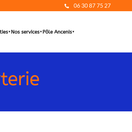
06 30 87 75 27
ties
Nos services
Pôle Ancenis
▼
▼
▼
terie