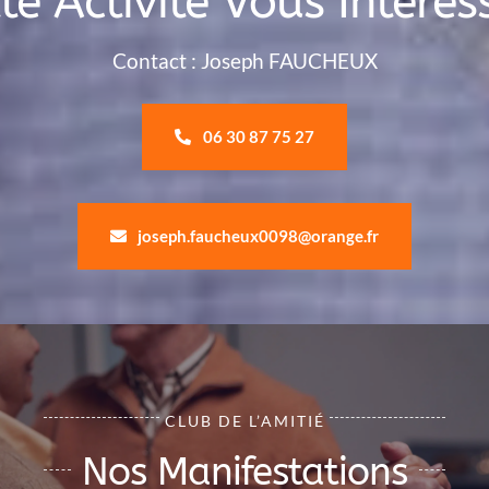
te Activité Vous Intéres
Contact : Joseph FAUCHEUX
06 30 87 75 27
joseph.faucheux0098@orange.fr
CLUB DE L’AMITIÉ
Nos Manifestations