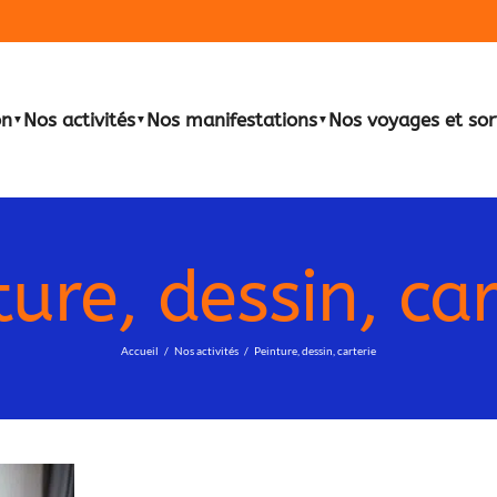
on
Nos activités
Nos manifestations
Nos voyages et sor
▼
▼
▼
ture, dessin, car
Accueil
Nos activités
Peinture, dessin, carterie