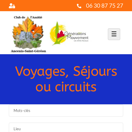
Passer
06 30 87 75 27
au
contenu
☰
Voyages, Séjours
ou circuits