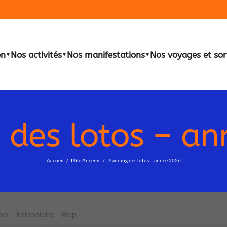
on
Nos activités
Nos manifestations
Nos voyages et sor
▼
▼
▼
 des lotos – a
Accueil
Pôle Ancenis
Planning des lotos – année 2026