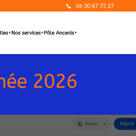
06 30 87 75 27
ties
Nos services
Pôle Ancenis
▼
▼
▼
nnée 2026