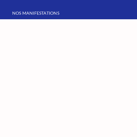
NOS MANIFESTATIONS
NOS SERVICES
NOS VOYAGES ET SORTIES
ANCIEN SITE
SECTION PRIVÉE