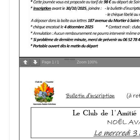
Page
1
/
1
Zoom
100%