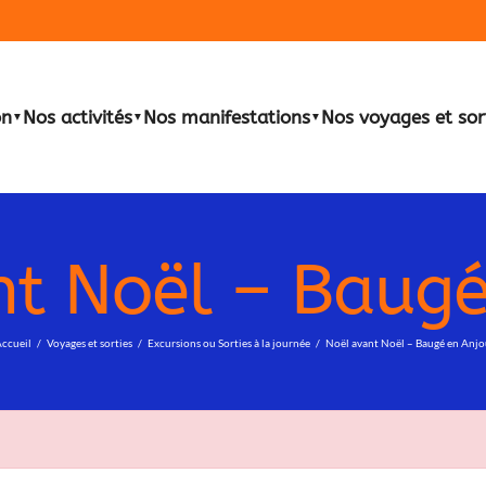
on
Nos activités
Nos manifestations
Nos voyages et sor
▼
▼
▼
nt Noël – Baugé
ccueil
Voyages et sorties
Excursions ou Sorties à la journée
Noël avant Noël – Baugé en Anj