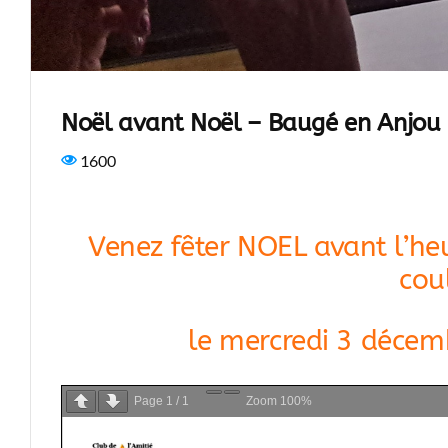
Noël avant Noël – Baugé en Anjou
1600
Venez fêter NOEL avant l’he
cou
le mercredi 3 décem
Page
1
/
1
Zoom
100%