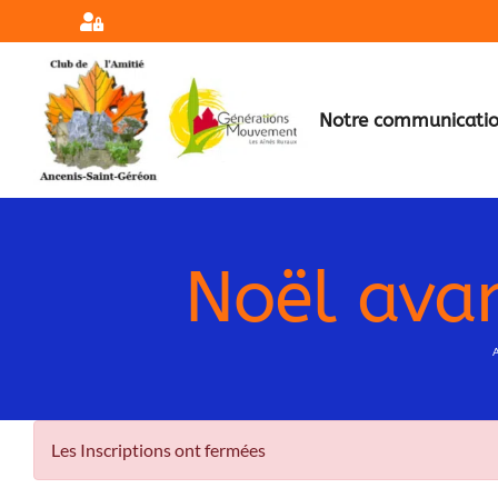
Passer
au
contenu
Notre communicati
Noël ava
A
Voir
Les Inscriptions ont fermées
l'image