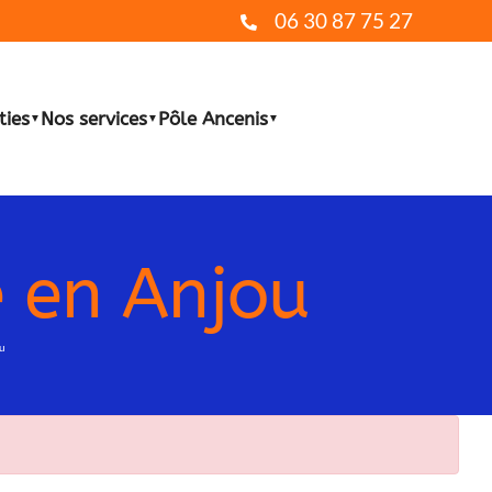
06 30 87 75 27
ties
Nos services
Pôle Ancenis
▼
▼
▼
 en Anjou
ou