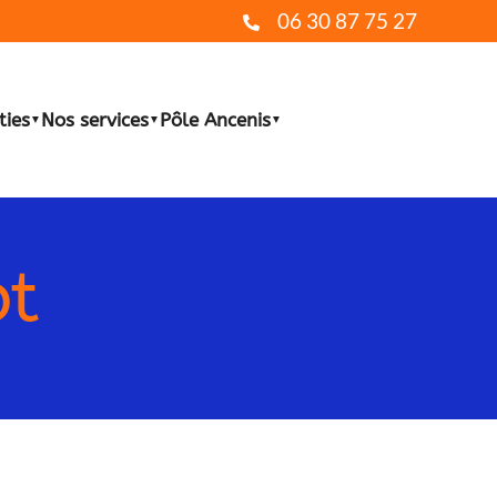
06 30 87 75 27
ties
Nos services
Pôle Ancenis
▼
▼
▼
ot