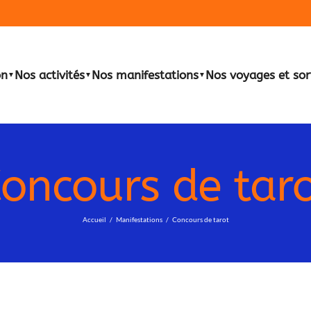
on
Nos activités
Nos manifestations
Nos voyages et sor
▼
▼
▼
oncours de tar
Accueil
Manifestations
Concours de tarot