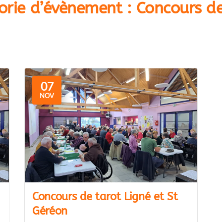
orie d’évènement :
Concours de
07
NOV
Concours de tarot Ligné et St
Géréon