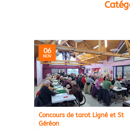
Catég
06
NOV
Concours de tarot Ligné et St
Géréon