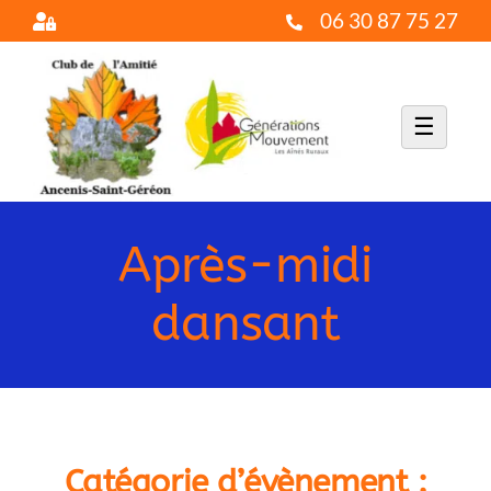
Passer
06 30 87 75 27
au
contenu
☰
Après-midi
dansant
Catégorie d’évènement :