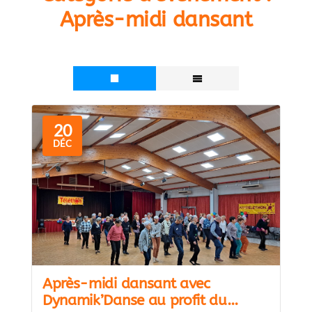
Après-midi dansant
20
DÉC
Après-midi dansant avec
Dynamik’Danse au profit du