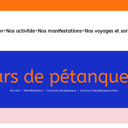
on
Nos activités
Nos manifestations
Nos voyages et sor
▼
▼
▼
rs de pétanque 
Accueil
Manifestations
Concours de pétanque
Concours de pétanque Loisirs