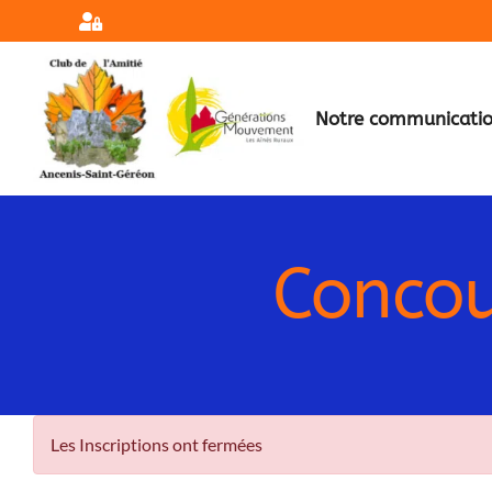
Passer
au
contenu
Notre communicati
Concou
Voir
Les Inscriptions ont fermées
l'image