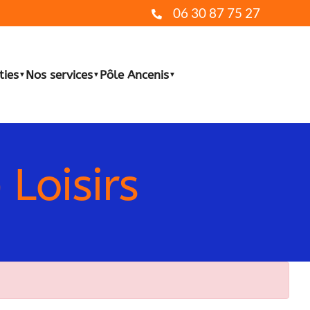
06 30 87 75 27
ties
Nos services
Pôle Ancenis
▼
▼
▼
Loisirs