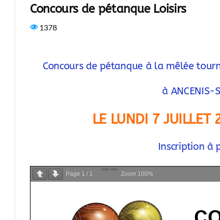
Concours de pétanque Loisirs
1378
Concours de pétanque à la mêlée tour
à ANCENIS-
LE LUNDI 7 JUILLET
Inscription à
Page
1
/
1
Zoom
100%