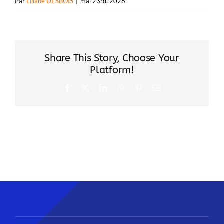
Par
Liliane DESBOIS
|
mai 23rd, 2026
Share This Story, Choose Your
Platform!
Facebook
X
LinkedIn
WhatsApp
Pinterest
Email